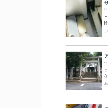
20
こ
除
リ
20
こ
な
家