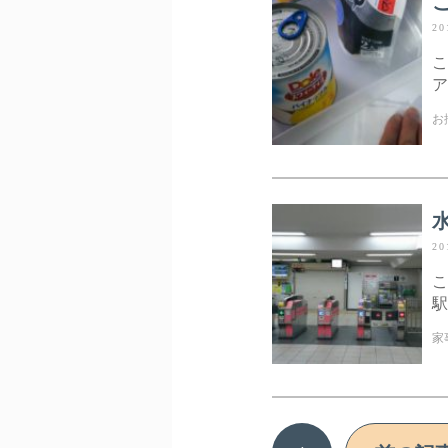
20
こ
ア
お
20
こ
駅
家