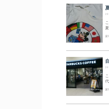
20
こ
夏
家
20
こ
代
家