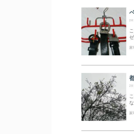
20
こ
ゼ
家
20
こ
な
家