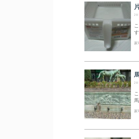
20
こ
す
家
20
こ
馬
家