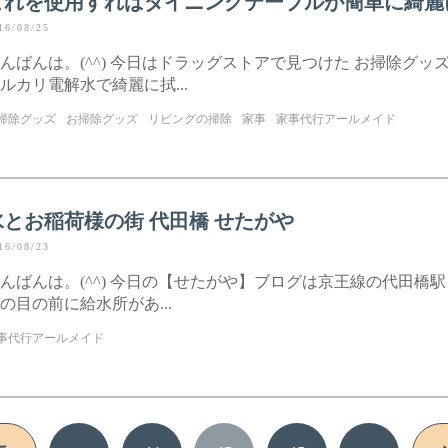
これを使用すればダイニングテーブルが簡単に綺麗に
16/08/25
んばんは。(^^) 今日はドラッグストアで見つけた お掃除グッズ
ルカリ電解水で綺麗に拭...
掃除グッズ
お掃除グッズ
リビングの掃除
家事
家事代行アールメイド
水とお稲荷様の街 代田橋 せたがや
16/08/23
んばんは。(^^) 今日の【せたがや】ブログは京王線の代田橋駅を
の目の前に給水所があ...
事代行アールメイド