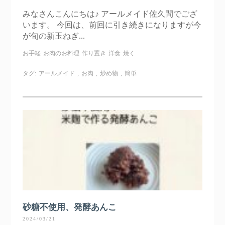
みなさんこんにちは♪ アールメイド佐久間でござ
います。 今回は、前回に引き続きになりますが今
が旬の新玉ねぎ...
お手軽
お肉のお料理
作り置き
洋食
焼く
タグ:
アールメイド
,
お肉
,
炒め物
,
簡単
砂糖不使用、発酵あんこ
2024/03/21