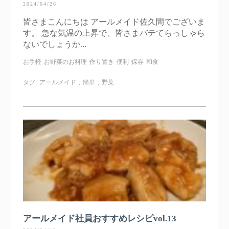
2024/04/26
皆さまこんにちは アールメイド佐久間でございま
す。 急な気温の上昇で、皆さまバテてらっしゃら
ないでしょうか...
お手軽
お野菜のお料理
作り置き
便利
保存
和食
タグ:
アールメイド
,
簡単
,
野菜
アールメイド社員おすすめレシピvol.13