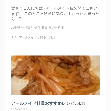
皆さまこんにちは♪ アールメイド佐久間でござい
ます。 このところ急激に気温が上がったと思った
ら 1日...
お手軽
作り置き
保存
和食
春のお料理
タグ:
アールメイド
,
簡単
,
野菜
アールメイド社員おすすめレシピvol.11
2024/03/26