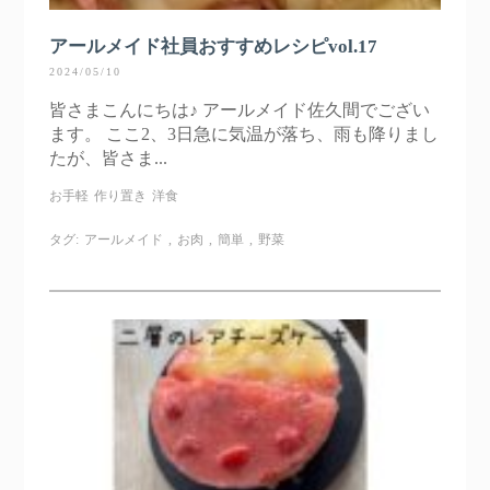
アールメイド社員おすすめレシピvol.17
2024/05/10
皆さまこんにちは♪ アールメイド佐久間でござい
ます。 ここ2、3日急に気温が落ち、雨も降りまし
たが、皆さま...
お手軽
作り置き
洋食
タグ:
アールメイド
,
お肉
,
簡単
,
野菜