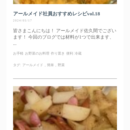
アールメイド社員おすすめレシピvol.18
2024/05/17
皆さまこんにちは！ アールメイド佐久間でござい
ます！ 今回のブログでは材料が1つで出来ます、
...
お手軽
お野菜のお料理
作り置き
便利
冷蔵
タグ:
アールメイド
,
簡単
,
野菜