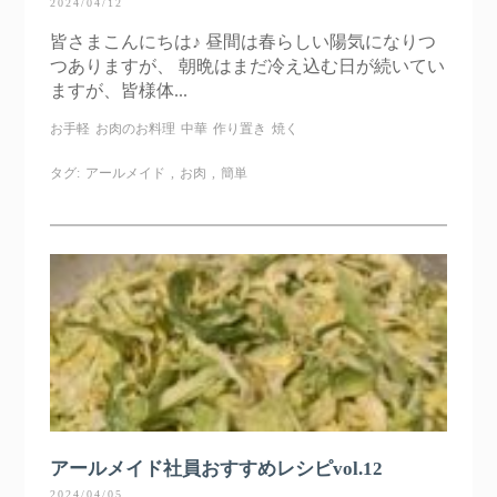
2024/04/12
皆さまこんにちは♪ 昼間は春らしい陽気になりつ
つありますが、 朝晩はまだ冷え込む日が続いてい
ますが、皆様体...
お手軽
お肉のお料理
中華
作り置き
焼く
タグ:
アールメイド
,
お肉
,
簡単
アールメイド社員おすすめレシピvol.12
2024/04/05