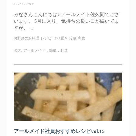
2024/05/07
みなさんこんにちは♪ アールメイド佐久間でござ
います。 5月に入り、気持ちの良い日が続いてま
すが、 ...
お野菜のお料理
レシピ
作り置き
冷蔵
和食
タグ:
アールメイド
,
簡単
,
野菜
アールメイド社員おすすめレシピvol.15