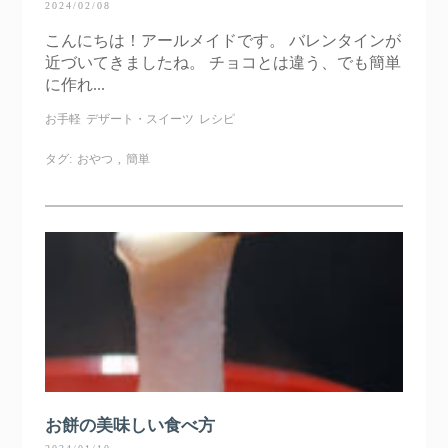
2024/02/08
こんにちは！アールメイドです。 バレンタインが
近づいてきましたね。 チョコとは違う、でも簡単
に作れ...
お手軽
デザート・スイーツ
レシピ
タグ:
おやつ
,
簡単
お餅の美味しい食べ方