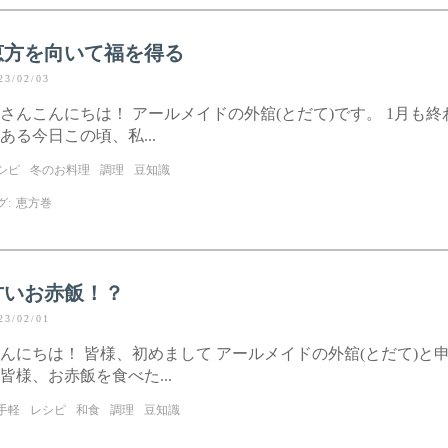
恵方を向いて福を得る
23/02/03
さんこんにちは！ アールメイドの外舘(とだて)です。 1月も
ある今日この頃、私...
シピ
冬のお料理
調理
豆知識
グ:
恵方巻
甘いお赤飯！？
23/02/01
んにちは！ 皆様、初めまして アールメイドの外舘(とだて)と
皆様、お赤飯を食べた...
手軽
レシピ
和食
調理
豆知識