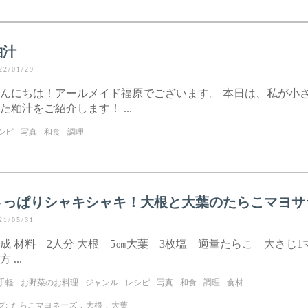
粕汁
22/01/29
んにちは！アールメイド福原でございます。 本日は、私が小
た粕汁をご紹介します！ ...
シピ
写真
和食
調理
さっぱりシャキシャキ！大根と大葉のたらこマヨサ
21/05/31
成 材料 2人分 大根 5㎝大葉 3枚塩 適量たらこ 大さじ1
 ...
手軽
お野菜のお料理
ジャンル
レシピ
写真
和食
調理
食材
グ:
たらこマヨネーズ
,
大根
,
大葉