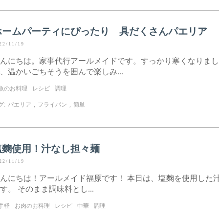
ホームパーティにぴったり 具だくさんパエリア
22/11/19
んにちは。家事代行アールメイドです。すっかり寒くなりまし
、温かいごちそうを囲んで楽しみ...
魚のお料理
レシピ
調理
グ:
パエリア
,
フライパン
,
簡単
塩麴使用！汁なし担々麺
22/11/19
んにちは！アールメイド福原です！ 本日は、塩麴を使用した
す。 そのまま調味料とし...
手軽
お肉のお料理
レシピ
中華
調理