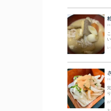
20
こ
い
レ
20
完
り方
お
タ