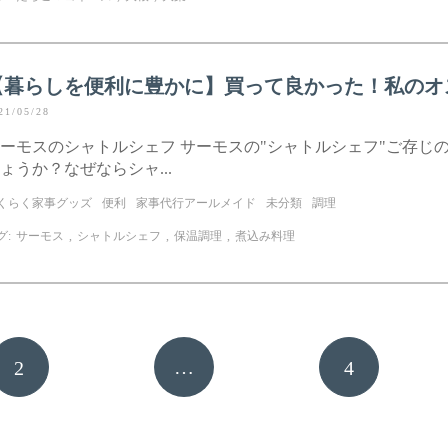
【暮らしを便利に豊かに】買って良かった！私のオ
21/05/28
ーモスのシャトルシェフ サーモスの"シャトルシェフ"ご存じ
ょうか？なぜならシャ...
くらく家事グッズ
便利
家事代行アールメイド
未分類
調理
グ:
サーモス
,
シャトルシェフ
,
保温調理
,
煮込み料理
…
2
4