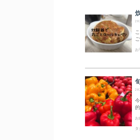
20
こ
ご
お
20
今
的
お
タ