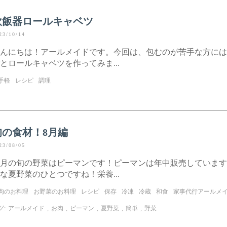
炊飯器ロールキャベツ
23/10/14
んにちは！アールメイドです。今回は、包むのが苦手な方には
とロールキャベツを作ってみま...
手軽
レシピ
調理
旬の食材！8月編
23/08/05
月の旬の野菜はピーマンです！ピーマンは年中販売しています
な夏野菜のひとつですね！栄養...
肉のお料理
お野菜のお料理
レシピ
保存
冷凍
冷蔵
和食
家事代行アールメ
グ:
アールメイド
,
お肉
,
ピーマン
,
夏野菜
,
簡単
,
野菜