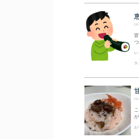
20
皆
つ
レ
タ
20
こ
が
お