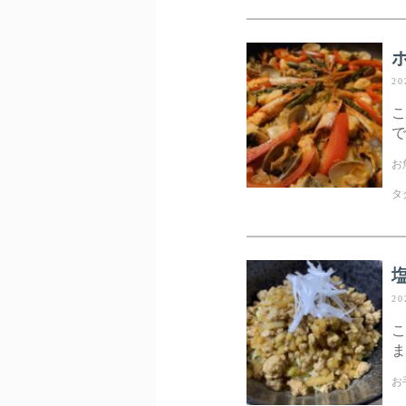
20
こ
で
お
タ
20
こ
ま
お