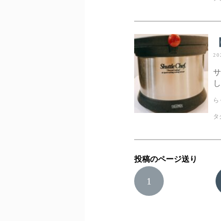
20
サ
し
ら
タ
投稿のページ送り
1