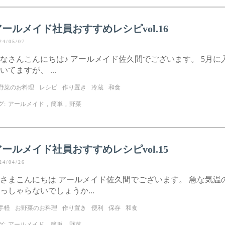
アールメイド社員おすすめレシピvol.16
24/05/07
なさんこんにちは♪ アールメイド佐久間でございます。 5月
いてますが、 ...
野菜のお料理
レシピ
作り置き
冷蔵
和食
グ:
アールメイド
,
簡単
,
野菜
アールメイド社員おすすめレシピvol.15
24/04/26
さまこんにちは アールメイド佐久間でございます。 急な気温
っしゃらないでしょうか...
手軽
お野菜のお料理
作り置き
便利
保存
和食
グ:
アールメイド
,
簡単
,
野菜