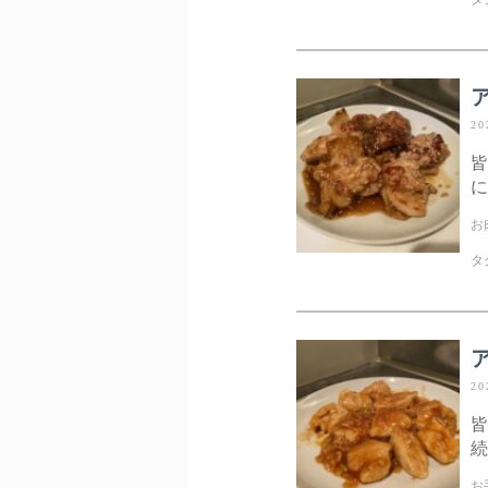
20
皆
に
お
タ
20
皆
続
お