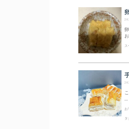
20
卵
お
ス
20
こ
...
お
タ