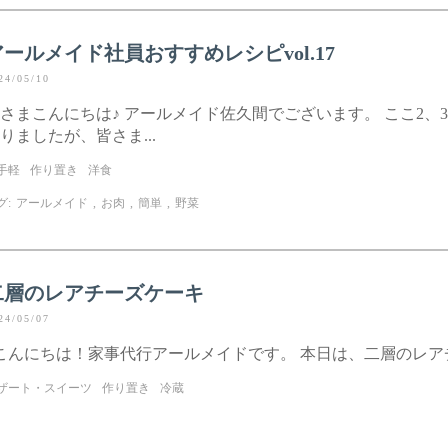
アールメイド社員おすすめレシピvol.17
24/05/10
さまこんにちは♪ アールメイド佐久間でございます。 ここ2、
りましたが、皆さま...
手軽
作り置き
洋食
グ:
アールメイド
,
お肉
,
簡単
,
野菜
二層のレアチーズケーキ
24/05/07
んにちは！家事代行アールメイドです。 本日は、二層のレアチ
ザート・スイーツ
作り置き
冷蔵