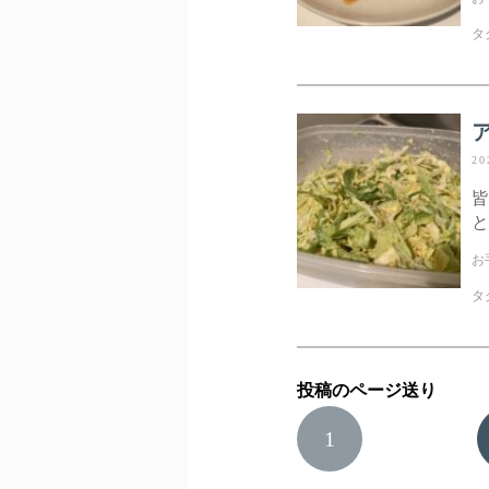
タ
20
皆
と
お
タ
投稿のページ送り
1