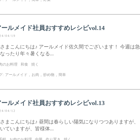
アールメイド社員おすすめレシピvol.14
24/04/19
さまこんにちは♪ アールメイド佐久間でございます！ 今週は
なったり年々暑くなる...
肉のお料理
和食
焼く
グ:
アールメイド
,
お肉
,
炒め物
,
簡単
アールメイド社員おすすめレシピvol.13
24/04/12
さまこんにちは♪ 昼間は春らしい陽気になりつつありますが、
いていますが、皆様体...
手軽
お肉のお料理
中華
作り置き
焼く