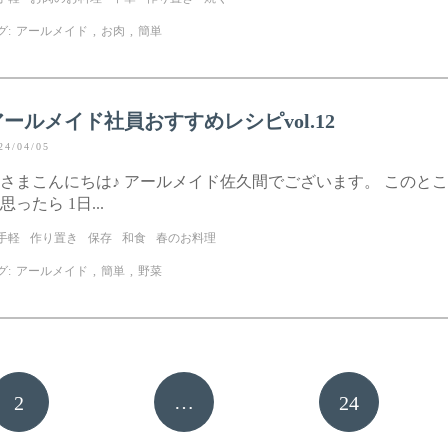
グ:
アールメイド
,
お肉
,
簡単
アールメイド社員おすすめレシピvol.12
24/04/05
さまこんにちは♪ アールメイド佐久間でございます。 このと
思ったら 1日...
手軽
作り置き
保存
和食
春のお料理
グ:
アールメイド
,
簡単
,
野菜
…
2
24