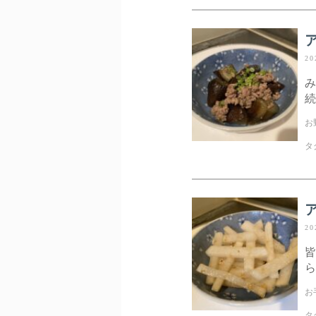
20
み
続
お
タ
20
皆
ら
お
タ