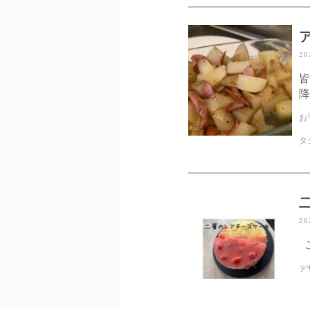
20
皆
降
お
タ
20
こ
デ