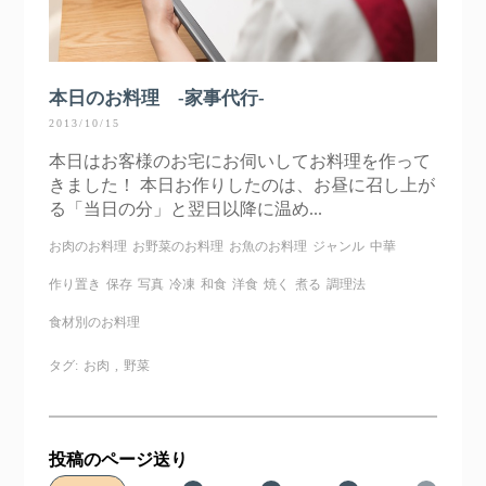
本日のお料理 -家事代行-
2013/10/15
本日はお客様のお宅にお伺いしてお料理を作って
きました！ 本日お作りしたのは、お昼に召し上が
る「当日の分」と翌日以降に温め...
お肉のお料理
お野菜のお料理
お魚のお料理
ジャンル
中華
作り置き
保存
写真
冷凍
和食
洋食
焼く
煮る
調理法
食材別のお料理
タグ:
お肉
,
野菜
投稿のページ送り