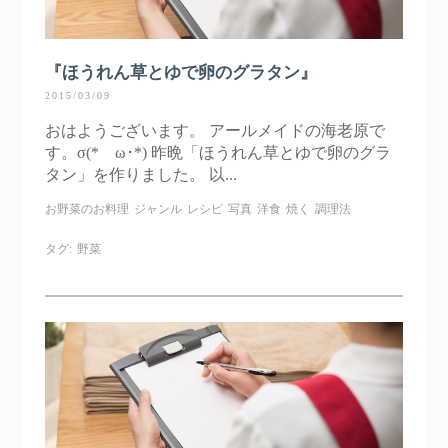
『ほうれん草とゆで卵のグラタン』
2015/03/09
おはようございます。 アールメイドの海老原で
す。σ(*ゝω･*) 昨晩「ほうれん草とゆで卵のグラ
タン」を作りました。 以...
お野菜のお料理
ジャンル
レシピ
写真
洋食
焼く
調理法
タグ:
野菜