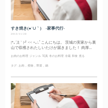
すき焼き(●´∪｀) -家事代行-
2013/11/20
|*｡´Д｀|┛<< +｡:.ﾟこんにちは。 茨城の実家から裏
山で収穫されたしいたけが届きました！ 肉厚...
お肉のお料理
ジャンル
写真
冬のお料理
冷蔵
和食
煮る
タグ:
お肉
,
煮物
,
野菜
,
鍋