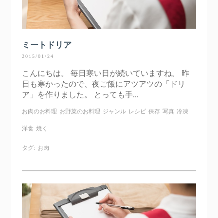
ミートドリア
2015/01/24
こんにちは。 毎日寒い日が続いていますね。 昨
日も寒かったので、夜ご飯にアツアツの「ドリ
ア」を作りました。 とっても手...
お肉のお料理
お野菜のお料理
ジャンル
レシピ
保存
写真
冷凍
洋食
焼く
タグ:
お肉