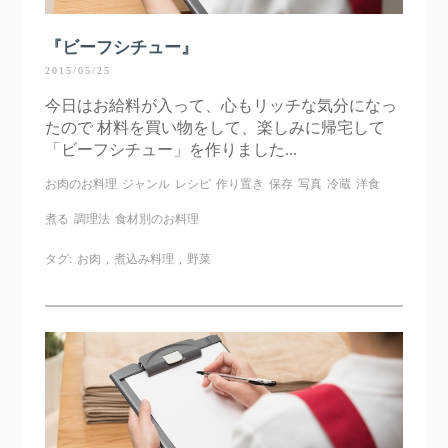
『ビーフシチュー』
2015/05/25
今日はお給料が入って、心もリッチな気分になっ
たので 材料を買い物をして、楽しみに帰宅して
「ビーフシチュー」を作りました...
お肉のお料理
ジャンル
レシピ
作り置き
保存
写真
冷蔵
洋食
煮る
調理法
食材別のお料理
タグ:
お肉
,
煮込み料理
,
野菜