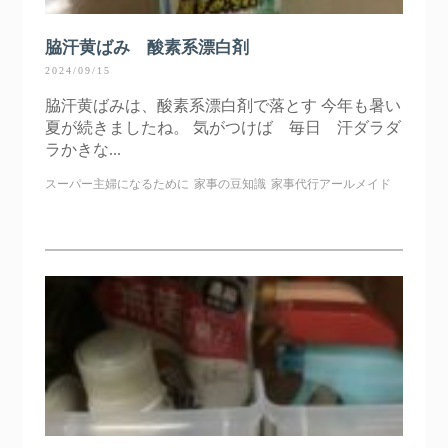
脇汗黄ばみ 酸素系漂白剤
2024/09/15
脇汗黄ばみは、酸素系漂白剤で落とす 今年も暑い
夏が続きましたね。 気がつけば 毎日 汗ダラダ
ラかきな...
スーパー主婦になるために
家事の豆知識
家事代行アールメイド