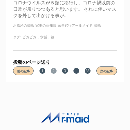
コロナウイルスが５類に移行し、コロナ禍以前の
日常が戻りつつあると思います。 それに伴いマス
クを外して出かける事が...
お風呂の掃除
家事の豆知識
家事代行アールメイド
掃除
タグ:
ピカピカ
,
水垢
,
鏡
投稿のページ送り
1
2
3
…
36
前の記事
次の記事