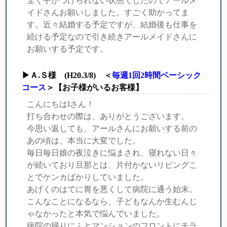
全く手がつけられない状態でしたのでアールメ
イドさんお願いしました。すごく助かってま
す。近々結婚する予定ですが、結婚後も仕事を
続ける予定なので引き続きアールメイドさんに
お願いする予定です。
▶Ａ.Ｓ様 (H20.3/8) ＜
毎週1回2時間ベーシック
コース
＞【お子様がいるお客様】
こんにちはIさん！
打ち合わせの際は、ありがとうございます。
今思い返しても、アールさんにお願いする前の
あの頃は、本当に大変でした。
毎日毎日娘の夜泣きに悩まされ、寝れない日々
が続いており旦那とは、片付かないリビングこ
とでケンカばかりしていました。
あげくのはてに胃を悪くして病院に通う始末。
こんなことになるなら、子どもなんか生むんじ
ゃなかったと本気で悩んでいました。
病院の帰りにふとマンションのフロントにチラ