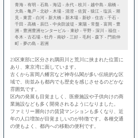
青海 - 有明 - 石島 - 海辺 - 永代 - 枝川 - 越中島 - 扇橋 -
大島 - 亀戸 - 北砂 - 木場 - 清澄 - 佐賀 - 猿江 - 塩浜 - 潮
見 - 東雲 - 白河 - 新大橋 - 新木場 - 新砂 - 住吉 - 千石 -
千田 - 高橋 - 辰巳 - 中央防波堤 - 東陽 - 常盤 - 富岡 - 豊
洲 - 豊洲豊洲センタービル - 東砂 - 平野 - 深川 - 福住 -
冬木 - 古石場 - 牡丹 - 南砂 - 三好 - 毛利 - 森下 - 門前仲
町 - 夢の島 - 若洲
23区東部に区分され隅田川と荒川に挟まれた位置に
あり、東京湾に面しています。
古くから富岡八幡宮など神寺仏閣が多い伝統的な区
域で、街並みも都内でも歴史を感じさせるのどかな
雰囲気です。
区内の発展も目覚ましく、医療施設や子供向けの商
業施設なども多く開発されるようになりました。
ファミリー層向けの賃貸マンションも多くなり、近
年の人口増加が目覚ましいのが特徴です。各種交通
の便もよく、都内への移動の便利です。