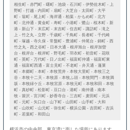
相生町 - 赤門町 - 曙町 - 池袋 - 石川町 - 伊勢佐木町 - 上
野町 - 打越 - 内田町 - 扇町 - 大芝台 - 太田町 - 大平
町 - 翁町 - 尾上町 - 海岸通 - 柏葉 - かもめ町 - 北方
町 - 北仲通 - 黄金町 - 寿町 - 小港町 - 鷺山 - 桜木町 - 新
港 - 新山下 - 末広町 - 末吉町 - 住吉町 - 諏訪町 - 滝之
上 - 竹之丸 - 立野 - 千歳町 - 千鳥町 - 長者町 - 千代崎
町 - 塚越 - 寺久保 - 常盤町 - 豊浦町 - 仲尾台 - 錦町 - 西
竹之丸 - 西之谷町 - 日本大通 - 根岸旭台 - 根岸加曽
台 - 根岸台 - 根岸町 - 野毛町 - 羽衣町 - 初音町 - 花咲
町 - 英町 - 万代町 - 日ノ出町 - 福富町仲通 - 福富町東
通 - 福富町西通 - 富士見町 - 不老町 - 弁天通 - 蓬莱
町 - 本郷町 - 本町 - 本牧荒井 - 本牧大里町 - 本牧三之
谷 - 本牧十二天 - 本牧原 - 本牧ふ頭 - 本牧間門 - 本牧満
坂 - 本牧緑ケ丘 - 本牧宮原 - 本牧元町 - 本牧和田 - 本牧
町 - 真砂町 - 松影町 - 豆口台 - 港町 - 南仲通 - 南本
牧 - 簑沢 - 宮川町 - 妙香寺台 - 三吉町 - 麦田町 - 元浜
町 - 元町 - 矢口台 - 山下町 - 山田町 - 山手町 - 大和
町 - 山吹町 - 山元町 - 弥生町 - 横浜公園 - 吉田町 - 吉浜
町 - 若葉町 - 和田山
横浜市の中央部、東京湾に面した場所にあります。