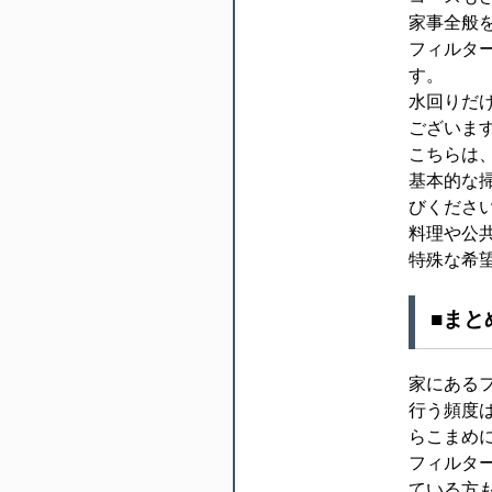
家事全般
フィルタ
す。
水回りだ
ございま
こちらは
基本的な
びくださ
料理や公
特殊な希
■まと
家にある
行う頻度
らこまめ
フィルタ
ている方