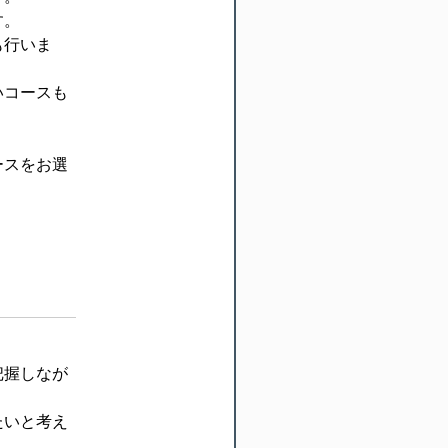
す。
も行いま
いコースも
ースをお選
把握しなが
たいと考え