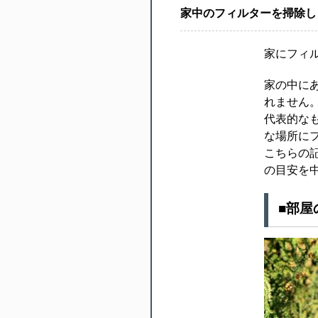
家中のフィルターを掃除し
家にフィ
家の中に
れません
代表的な
な場所に
こちらの
の目安を
■部屋