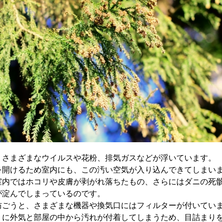
、さまざまなウイルスや花粉、排気ガスなどが浮いています。
を開けるため室内にも、この汚い空気が入り込んできてしまい
室内ではホコリや皮膚が剥がれ落ちたもの、さらにはダニの死
が淀んでしまっているのです。
防ごうと、さまざまな機器や換気口にはフィルターが付いてい
うに外気と部屋の中から汚れが付着してしまうため、目詰まり