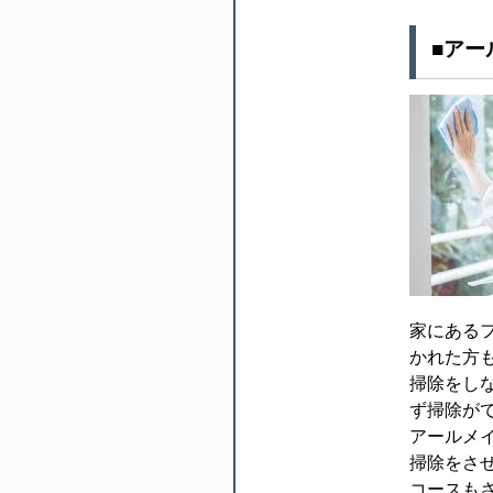
■ア
家にある
かれた方
掃除をし
ず掃除が
アールメ
掃除をさ
コースも