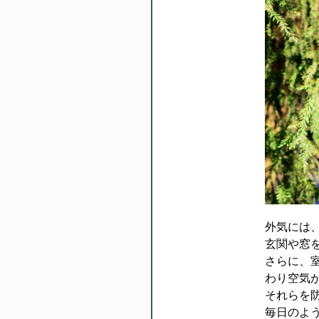
外気には
玄関や窓
さらに、
わり空気
それらを
毎日のよ