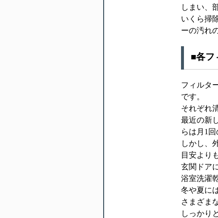
しまい、
いくら掃
ーの汚れ
■各フ
フィルタ
です。
それぞれ
最近の新
らは月1
しかし、
目安より
玄関ドア
浴室洗濯乾
冬や夏に
さまざま
しっかり