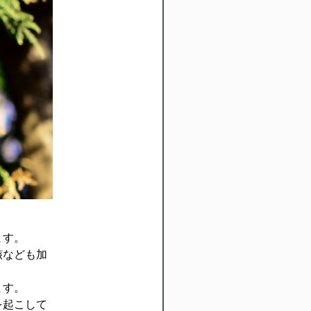
ます。
骸なども加
ます。
を起こして