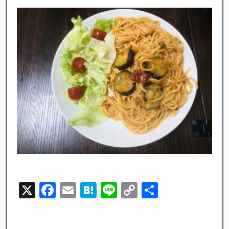
X
Facebook
Email
Hatena
Line
Copy
Share
Link