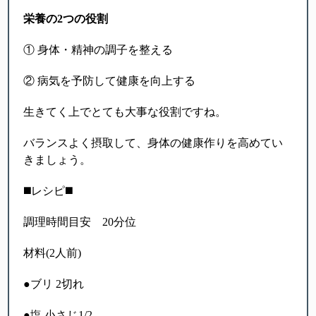
栄養の
2
つの役割
① 身体・精神の調子を整える
② 病気を予防して健康を向上する
生きてく上でとても大事な役割ですね。
バランスよく摂取して、身体の健康作りを高めてい
きましょう。
◼️レシピ◼️
調理時間目安 20分位
材料(2人前)
●ブリ 2切れ
●塩 小さじ1/2