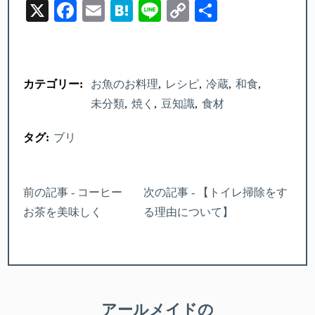
X
Facebook
Email
Hatena
Line
Copy
Share
Link
カテゴリー:
お魚のお料理
レシピ
冷蔵
和食
未分類
焼く
豆知識
食材
タグ:
ブリ
前の記事 - コーヒー
次の記事 - 【トイレ掃除をす
お茶を美味しく
る理由について】
アールメイドの