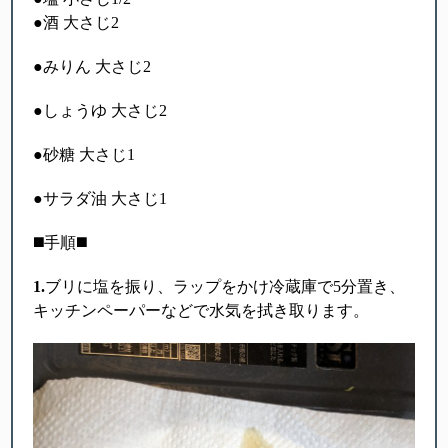
●酒 大さじ2
●みりん 大さじ2
●しょうゆ 大さじ2
●砂糖 大さじ1
●サラダ油 大さじ1
◼️手順◼️
1.
ブリに塩を振り、ラップをかけ冷蔵庫で5分置き、
キッチンペーパーなどで水気を拭き取ります。