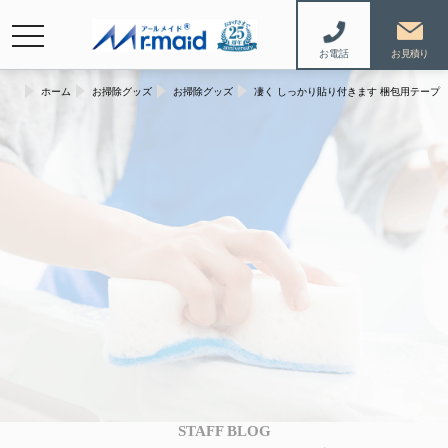
navigation
お電話
ホーム
お掃除グッズ
お掃除グッズ
凄く しっかり貼り付きます 梱包用テープ
STAFF BLOG