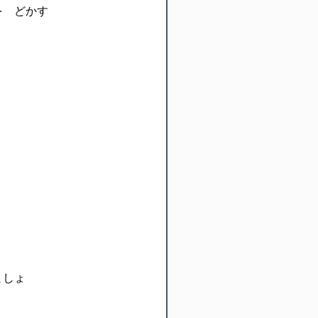
を どかす
。
ましょ