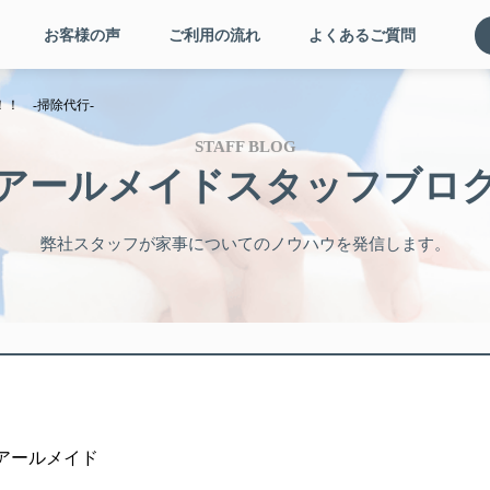
お客様の声
ご利用の流れ
よくあるご質問
！ -掃除代行-
STAFF BLOG
アールメイドスタッフブロ
弊社スタッフが家事についてのノウハウを発信します。
者: アールメイド