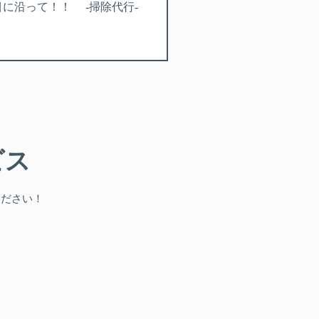
 目に沿って！！ -掃除代行-
ビス
ください！