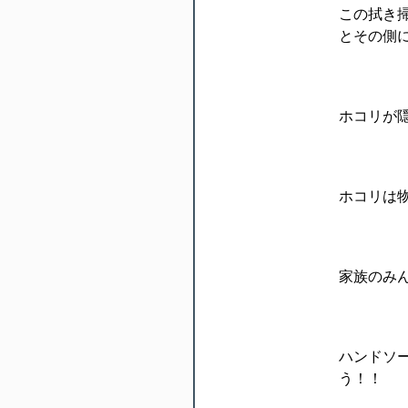
この拭き
とその側
ホコリが
ホコリは
家族のみ
ハンドソ
う！！