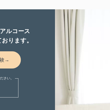
アルコース
ております。
験→