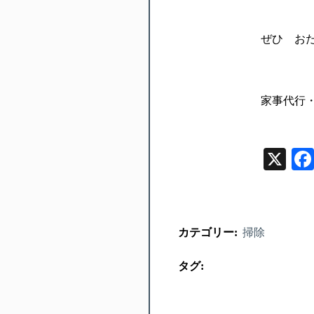
ぜひ お
家事代行
X
カテゴリー:
掃除
タグ: