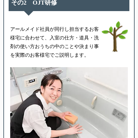
その2 OJT研修
アールメイド社員が同行し
担当するお客
様宅に合わせて、
入室の仕方・道具・洗
剤の使い方
おうちの中のことや決まり事
を
実際のお客様宅でご説明します。