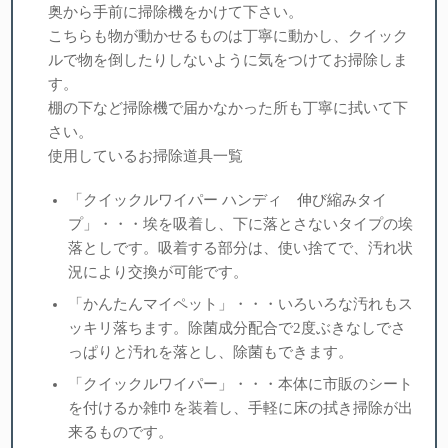
奥から手前に掃除機をかけて下さい。
こちらも物が動かせるものは丁寧に動かし、クイック
ルで物を倒したりしないように気をつけてお掃除しま
す。
棚の下など掃除機で届かなかった所も丁寧に拭いて下
さい。
使用しているお掃除道具一覧
「クイックルワイパー ハンディ 伸び縮みタイ
プ」・・・埃を吸着し、下に落とさないタイプの埃
落としです。吸着する部分は、使い捨てで、汚れ状
況により交換が可能です。
「かんたんマイペット」・・・いろいろな汚れもス
ッキリ落ちます。除菌成分配合で2度ぶきなしでさ
っぱりと汚れを落とし、除菌もできます。
「クイックルワイパー」・・・本体に市販のシート
を付けるか雑巾を装着し、手軽に床の拭き掃除が出
来るものです。