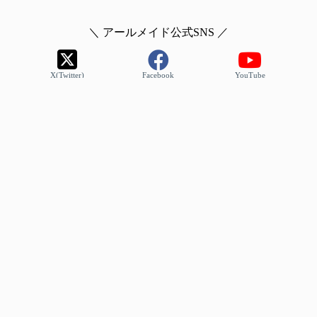
＼ アールメイド公式SNS ／
X(Twitter)
Facebook
YouTube
Instagram
アールメイド お料理専用サイト
家事代行お仕事情報サイト
アールおそうじセンター公式
コーポレートサイト