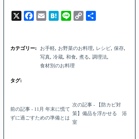
X
Facebook
Email
Hatena
Line
Copy
Share
Link
カテゴリー:
お手軽
お野菜のお料理
レシピ
保存
写真
冷蔵
和食
煮る
調理法
食材別のお料理
タグ:
次の記事 - 【防カビ対
前の記事 - 11月 年末に慌て
策】備品を浮かせる 浴
ずに過ごすための準備とは
室