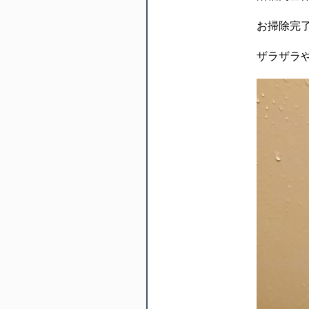
お掃除完
ザラザラ