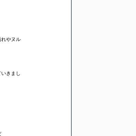
汚れやヌル
ていきまし
ば