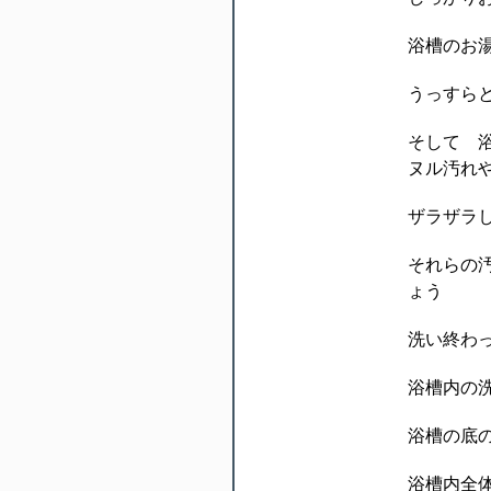
浴槽のお
うっすら
そして 
ヌル汚れ
ザラザラ
それらの
ょう
洗い終わ
浴槽内の
浴槽の底
浴槽内全