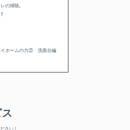
イレの掃除
け
 ハイホームの力② 洗面台編
ビス
ください！