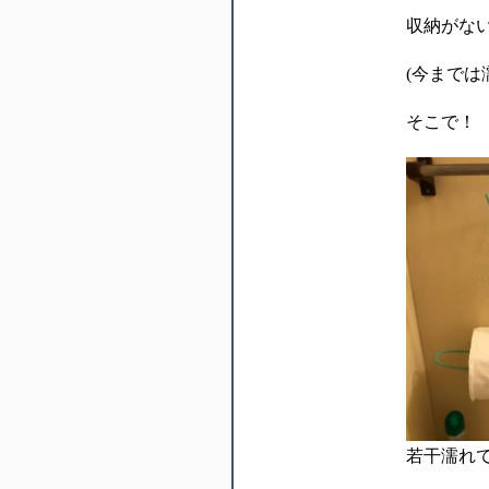
収納がな
(今まで
そこで！
若干濡れ