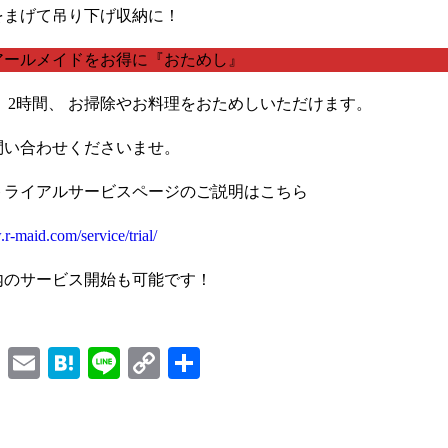
をまげて吊り下げ収納に！
アールメイドをお得に『おためし』
0で、2時間、 お掃除やお料理をおためしいただけます。
問い合わせくださいませ。
トライアルサービスページのご説明はこちら
r-maid.com/service/trial/
内のサービス開始も可能です！
Facebook
Email
Hatena
Line
Copy
Share
Link