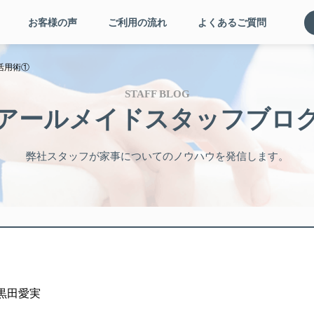
お客様の声
ご利用の流れ
よくあるご質問
活用術①
STAFF BLOG
アールメイドスタッフブロ
弊社スタッフが家事についてのノウハウを発信します。
: 黒田愛実