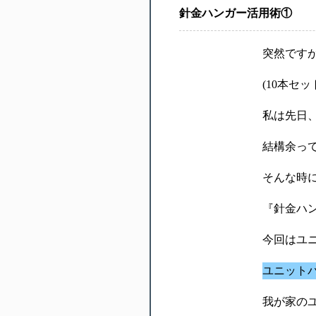
針金ハンガー活用術①
突然です
(10本セ
私は先日
結構余って
そんな時
『針金ハ
今回はユ
ユニット
我が家の