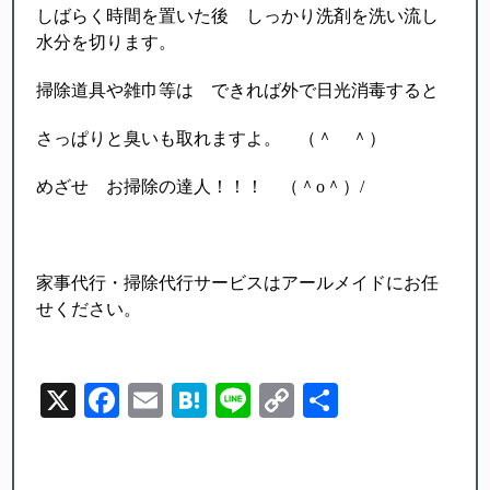
しばらく時間を置いた後 しっかり洗剤を洗い流し
水分を切ります。
掃除道具や雑巾等は できれば外で日光消毒すると
さっぱりと臭いも取れますよ。 （＾ ＾）
めざせ お掃除の達人！！！ （＾o＾）/
家事代行・掃除代行サービスはアールメイドにお任
せください。
X
Facebook
Email
Hatena
Line
Copy
Share
Link