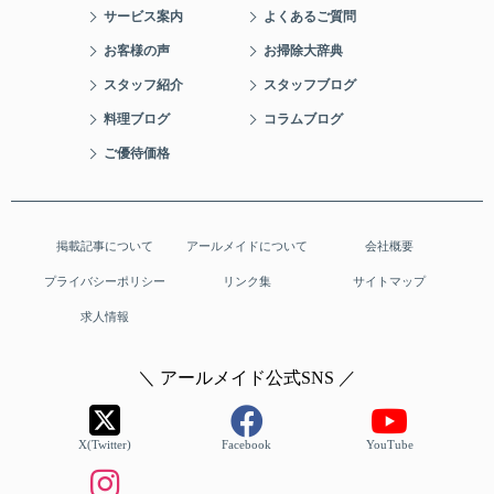
目的」で定めた範囲内で利用します。
サービス案内
よくあるご質問
お客様の声
お掃除大辞典
《5》 第三者への提供
スタッフ紹介
スタッフブログ
アールメイドは、次の場合を除き個人情報を第三者
に提供することはいたしません。
料理ブログ
コラムブログ
ご優待価格
1. お客さまよりあらかじめ同意を得ている会社
に提供する場合。
2. 法令に基づく場合。
3. 人の生命、身体又は財産の保護のために必要
掲載記事について
アールメイドについて
会社概要
がある場合であって、 お客さまの同意を得るこ
プライバシーポリシー
リンク集
サイトマップ
とが困難であるとき。
求人情報
4. 公衆衛生の向上又は児童の健全な育成の推進
のために特に必要がある場合であって、 お客さ
＼ アールメイド公式SNS ／
まの同意を得ることが困難であるとき。
5. 国の機関若しくは地方公共団体又はその委託
を受けた者が法令の定める事務を遂行すること
X(Twitter)
Facebook
YouTube
に 対して協力する必要がある場合であって、お