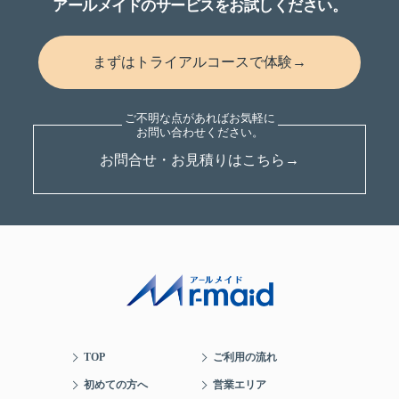
アールメイドのサービスをお試しください。
1. お客さまの個人認証をするため
2. サービスの提供のため
3. お支払手続のため
まずはトライアルコースで体験→
4. 情報提供のため
5. サービス向上のため
利用目的の範囲を越えて個人情報を利用する必要性
お問合せ・お見積りはこちら→
が生じたときは、改めてお客さまから同意を得るこ
ととします。
《3》 適正な取得
アールメイドは、お客さまの個人情報を、偽りその
他不正の手段で取得することはいたしません。
お客さまに個人情報の提供をお願いする場合、利用
目的を特定してお知らせするとともに、個人情報を
提供する第三者の範囲をお知らせします。
TOP
ご利用の流れ
《4》 利用
アールメイドは、お客さまの個人情報を、「2．利用
初めての方へ
営業エリア