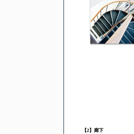
【︎2】廊下