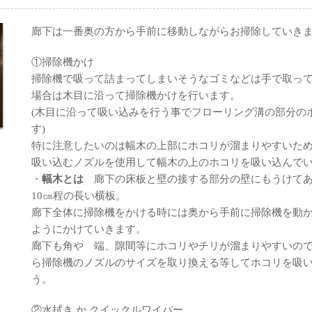
廊下は一番奥の方から手前に移動しながらお掃除していき
①掃除機かけ
掃除機で吸って詰まってしまいそうなゴミなどは手で取っ
場合は木目に沿って掃除機かけを行います。
(木目に沿って吸い込みを行う事でフローリング溝の部分の
す)
特に注意したいのは幅木の上部にホコリが溜まりやすいた
吸い込むノズルを使用して幅木の上のホコリを吸い込んで
・
幅木とは
廊下の床板と壁の接する部分の壁にもうけてあ
10㎝程の長い横板。
廊下全体に掃除機をかける時には奥から手前に掃除機を動
ようにかけていきます。
廊下も角や 端、隙間等にホコリやチリが溜まりやすいの
ら掃除機のノズルのサイズを取り換える等してホコリを吸
う。
②水拭き か クイックルワイパー