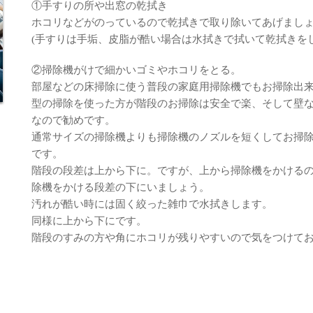
①手すりの所や出窓の乾拭き
ホコリなどがのっているので乾拭きで取り除いてあげまし
(手すりは手垢、皮脂が酷い場合は水拭きで拭いて乾拭きを
②掃除機がけで細かいゴミやホコリをとる。
部屋などの床掃除に使う普段の家庭用掃除機でもお掃除出
型の掃除を使った方が階段のお掃除は安全で楽、そして壁
なので勧めです。
通常サイズの掃除機よりも掃除機のノズルを短くしてお掃
です。
階段の段差は上から下に。ですが、上から掃除機をかける
除機をかける段差の下にいましょう。
汚れが酷い時には固く絞った雑巾で水拭きします。
同様に上から下にです。
階段のすみの方や角にホコリが残りやすいので気をつけて