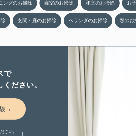
ニングのお掃除
寝室のお掃除
和室のお掃除
お
掃除
玄関・庭のお掃除
ベランダのお掃除
窓のお
スで
しください。
験→