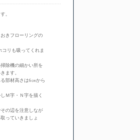
ます。
ておきフローリングの
ホコリも吸ってくれま
め掃除機の細かい所を
いきます。
る部材高さは6㎝から
かしＭ字・Ｎ字を描く
でその辺を注意しなが
い取っていきましょ