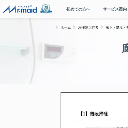
初めての方へ
サービス案内
ホーム
お掃除大辞典
廊下・階段・
【︎1】階段掃除