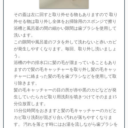
その蓋は左に回すと取り外せる物もありますので 取り
外せる物は取り外し全体をお掃除用のスポンジで擦り
浴槽と風呂釜の間の細かい隙間は歯ブラシを使用して
洗います。
この隙間や風呂釜のフタを外して洗わないと赤いカビ
が発生しやすくなります。毎回、取り外し洗いましょ
う。
浴槽の中の排水口に髪の毛が溜まっていることもあり
ますので髪の毛キャッチャーを取り外し髪の毛キャッ
チャーに絡まった髪の毛を歯ブラシなどを使用して取
り除きます。
髪の毛キャッチャーの目の所が赤や黒のカビなどが発
生していたらカビ取り用洗剤を噴きつけてそのまま15
分位放置します。
15分位時間をおきますと髪の毛キャッチャーのカビと
カビ取り洗剤が混ざり合い汚れが落ちやすくなりま
す。 汚れを落とす時にはお湯を流しながら歯ブラシを