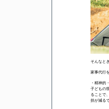
そんなと
家事代行
・精神的
子どもの
ることで
担が減る