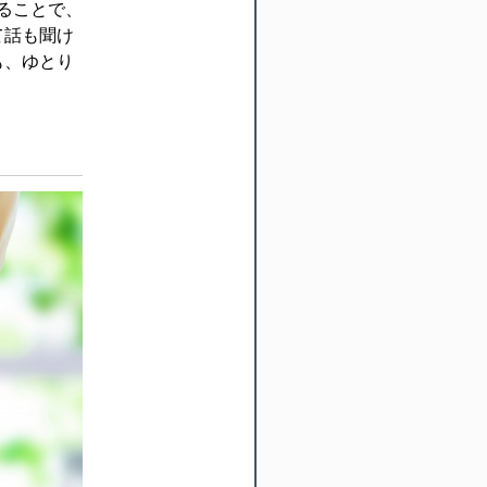
ることで、
て話も聞け
も、ゆとり