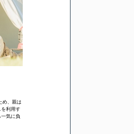
ため、親は
スを利用す
ら一気に負