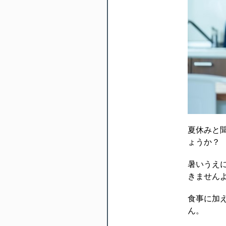
夏休みと
ょうか？
暑いうえ
きません
食事に加
ん。