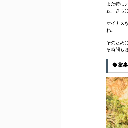
また特に
題、さら
マイナス
ね。
そのため
る時間も
◆家