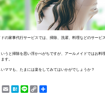
イドの家事代行サービスでは、掃除、洗濯、料理などのサービ
。
というと掃除を思い浮かべがちですが、アールメイドではお料
ります。
しいママも、たまには楽をしてみてはいかがでしょうか？
Facebook
Email
Hatena
Line
Copy
Share
Link