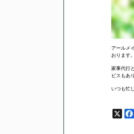
アールメ
おります
家事代行
ビスもあ
いつも忙
X