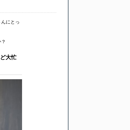
さんにとっ
か？
など大忙