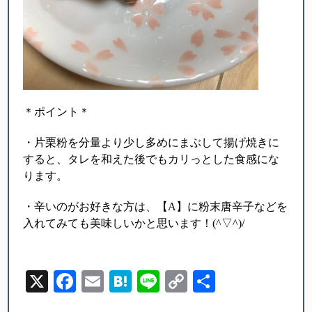
＊ポイント＊
・片栗粉を分量より少し多めにまぶして揚げ焼きに
すると、タレを和えた後でもカリっとした食感にな
ります。
・辛いのがお好きな方は、【A】に粉末唐辛子などを
入れてみても美味しいかと思います！(^▽^)/
X
Facebook
Email
Hatena
Line
Copy
Share
Link