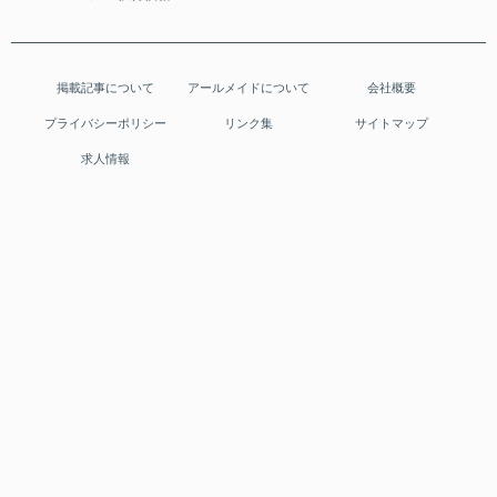
掲載記事について
アールメイドについて
会社概要
プライバシーポリシー
リンク集
サイトマップ
求人情報
＼ アールメイド公式SNS ／
X(Twitter)
Facebook
YouTube
Instagram
アールメイド お料理専用サイト
家事代行お仕事情報サイト