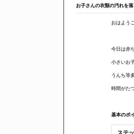
お子さんの衣類の汚れを落
おはよう
今日は赤
小さいお
うんち等
時間がた
基本のポ
ステッ