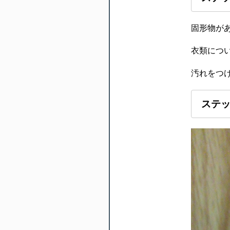
固形物が
衣類につ
汚れをつ
ステッ