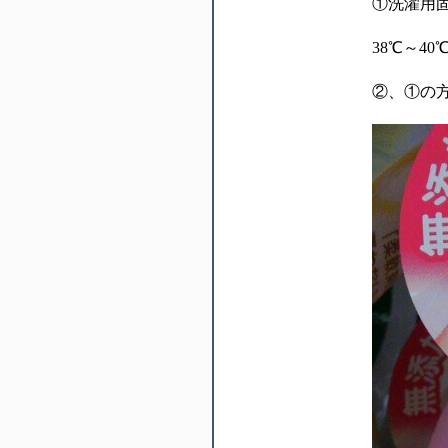
①洗濯用
38℃～4
②、①の