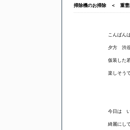
掃除機のお掃除 ＜ 重
こんばんは
夕方 渋
仮装した
楽しそう
今日は 
綺麗にし