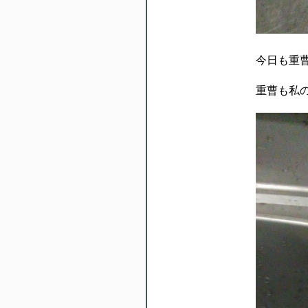
今日も重
重曹も私