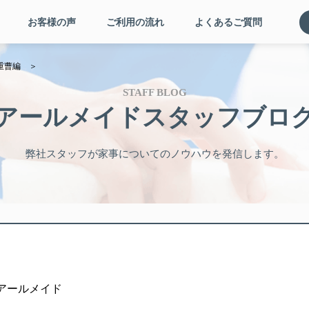
お客様の声
ご利用の流れ
よくあるご質問
 重曹編 ＞
STAFF BLOG
アールメイドスタッフブロ
弊社スタッフが家事についてのノウハウを発信します。
者: アールメイド